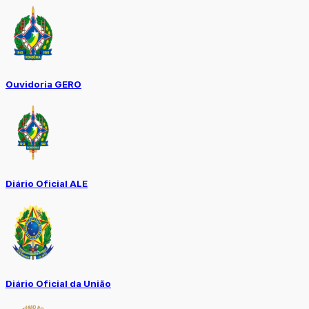
Ouvidoria GERO
Diário Oficial ALE
Diário Oficial da União