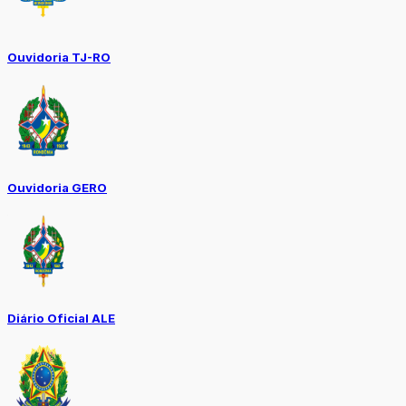
Ouvidoria TJ-RO
Ouvidoria GERO
Diário Oficial ALE