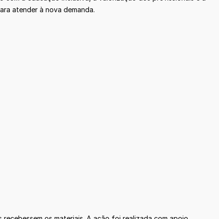
para atender à nova demanda.
 recebessem os materiais. A ação foi realizada com apoio