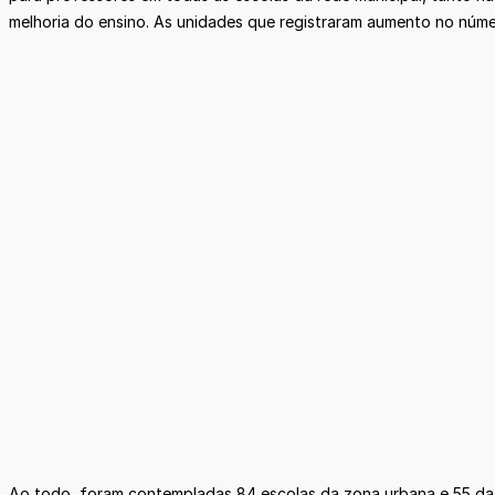
melhoria do ensino. As unidades que registraram aumento no núm
Ao todo, foram contempladas 84 escolas da zona urbana e 55 da z