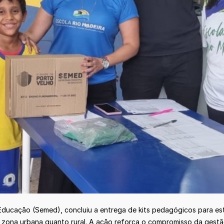
e Educação (Semed), concluiu a entrega de kits pedagógicos para e
 zona urbana quanto rural. A ação reforça o compromisso da gestão