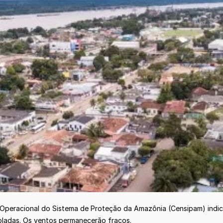
e Operacional do Sistema de Proteção da Amazônia (Censipam) indic
oladas. Os ventos permanecerão fracos.