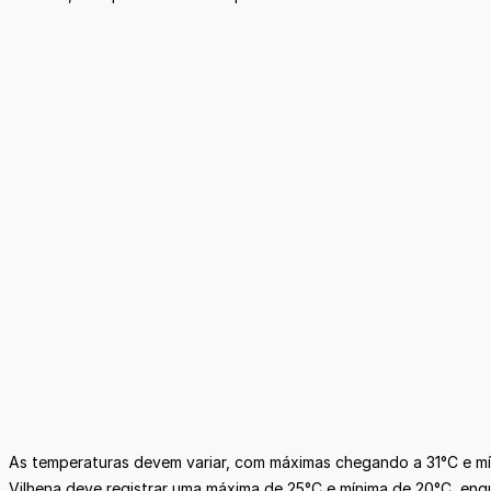
As temperaturas devem variar, com máximas chegando a 31°C e mín
Vilhena deve registrar uma máxima de 25°C e mínima de 20°C, enqu