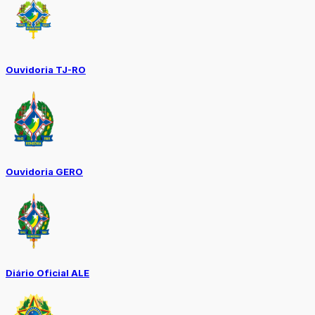
Ouvidoria TJ-RO
Ouvidoria GERO
Diário Oficial ALE