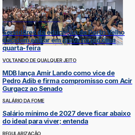
DOR-DE-CABEÇA DO LÉO
Servidores da educação de Porto Velho
decidem entrar em greve na próxima
quarta-feira
VOLTANDO DE QUALQUER JEITO
MDB lança Amir Lando como vice de
Pedro Adib e firma compromisso com Acir
Gurgacz ao Senado
SALÁRIO DA FOME
Salário mínimo de 2027 deve ficar abaixo
do ideal para viver; entenda
REGULARIZAÇÃO