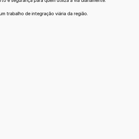
to e segurança para quem utiliza a via diariamente.
m trabalho de integração viária da região.