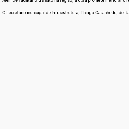
Além de facilitar o trânsito na região, a obra promete melhorar d
O secretário municipal de Infraestrutura, Thiago Catanhede, dest