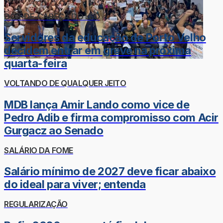
DOR-DE-CABEÇA DO LÉO
Servidores da educação de Porto Velho
decidem entrar em greve na próxima
quarta-feira
VOLTANDO DE QUALQUER JEITO
MDB lança Amir Lando como vice de
Pedro Adib e firma compromisso com Acir
Gurgacz ao Senado
SALÁRIO DA FOME
Salário mínimo de 2027 deve ficar abaixo
do ideal para viver; entenda
REGULARIZAÇÃO