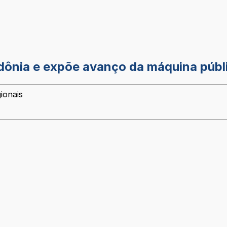
dônia e expõe avanço da máquina públ
ionais