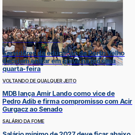
DOR-DE-CABEÇA DO LÉO
Servidores da educação de Porto Velho
decidem entrar em greve na próxima
quarta-feira
VOLTANDO DE QUALQUER JEITO
MDB lança Amir Lando como vice de
Pedro Adib e firma compromisso com Acir
Gurgacz ao Senado
SALÁRIO DA FOME
Salário mínimo de 2027 deve ficar abaixo