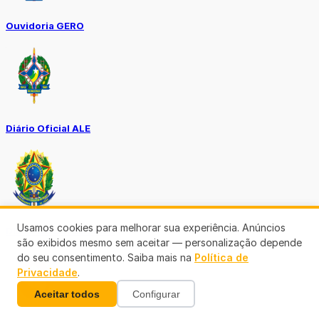
Ouvidoria GERO
Diário Oficial ALE
Usamos cookies para melhorar sua experiência. Anúncios
Diário Oficial da União
são exibidos mesmo sem aceitar — personalização depende
do seu consentimento. Saiba mais na
Política de
Privacidade
.
Aceitar todos
Configurar