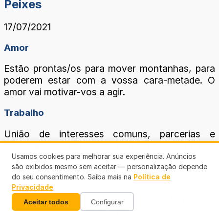
Peixes
17/07/2021
Amor
Estão prontas/os para mover montanhas, para
poderem estar com a vossa cara-metade. O
amor vai motivar-vos a agir.
Trabalho
União de interesses comuns, parcerias e
associações, estão no horizonte. Colaborem
com outras pessoas sem medo.
Usamos cookies para melhorar sua experiência. Anúncios
são exibidos mesmo sem aceitar — personalização depende
Dinheiro
do seu consentimento. Saiba mais na
Política de
Privacidade
.
Uma nova oportunidade está a formar-se.
Aceitar todos
Configurar
Tomem o vosso tempo antes de tomarem uma