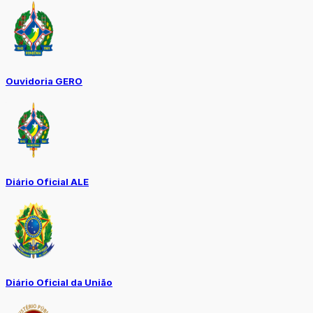
Ouvidoria GERO
Diário Oficial ALE
Diário Oficial da União