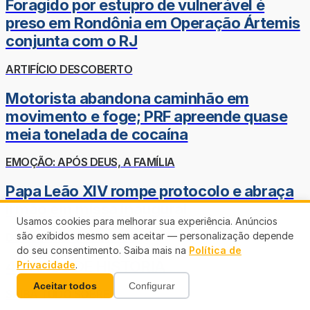
Foragido por estupro de vulnerável é
preso em Rondônia em Operação Ártemis
conjunta com o RJ
ARTIFÍCIO DESCOBERTO
Motorista abandona caminhão em
movimento e foge; PRF apreende quase
meia tonelada de cocaína
EMOÇÃO: APÓS DEUS, A FAMÍLIA
Papa Leão XIV rompe protocolo e abraça
irmão em missa inaugural
Usamos cookies para melhorar sua experiência. Anúncios
são exibidos mesmo sem aceitar — personalização depende
DEMOCRACIA NO BRASIL
do seu consentimento. Saiba mais na
Política de
40 ANOS DE HISTÓRIA
Privacidade
.
Aceitar todos
Configurar
SAIBA TUDO SOBRE