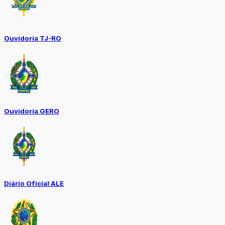
Ouvidoria TJ-RO
Ouvidoria GERO
Diário Oficial ALE