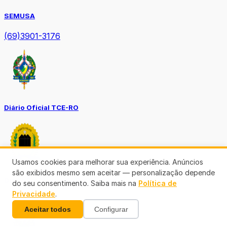
SEMUSA
(69)3901-3176
Diário Oficial TCE-RO
Usamos cookies para melhorar sua experiência. Anúncios
são exibidos mesmo sem aceitar — personalização depende
Diário Prefeitura de Porto Velho
do seu consentimento. Saiba mais na
Política de
Privacidade
.
Aceitar todos
Configurar