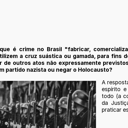
ue é crime no Brasil "fabricar, comercializar
ilizem a cruz suástica ou gamada, para fins 
er de outros atos não expressamente previstos
um partido nazista ou negar o Holocausto?
A resposta
espírito 
todo (a c
da Justi
praticar e