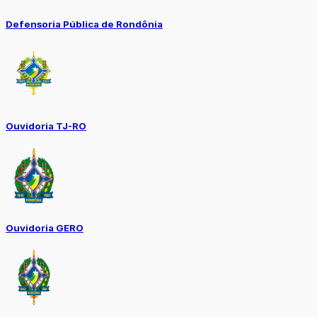
Defensoria Pública de Rondônia
Ouvidoria TJ-RO
Ouvidoria GERO