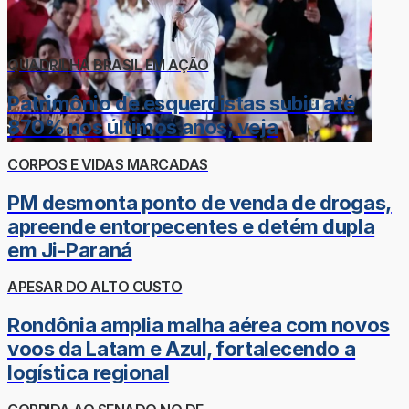
QUADRILHA BRASIL EM AÇÃO
Patrimônio de esquerdistas subiu até
870% nos últimos anos; veja
CORPOS E VIDAS MARCADAS
PM desmonta ponto de venda de drogas,
apreende entorpecentes e detém dupla
em Ji-Paraná
APESAR DO ALTO CUSTO
Rondônia amplia malha aérea com novos
voos da Latam e Azul, fortalecendo a
logística regional