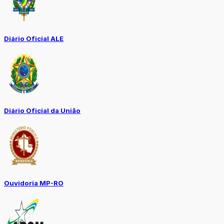
Diário Oficial ALE
Diário Oficial da União
Ouvidoria MP-RO