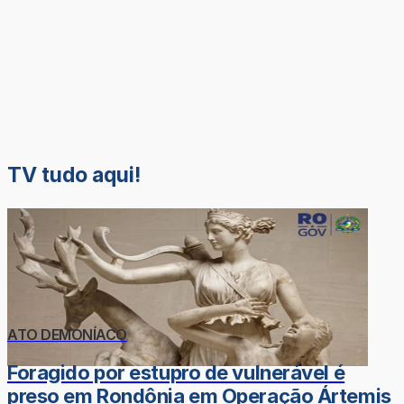
TV tudo aqui!
ATO DEMONÍACO
Foragido por estupro de vulnerável é
preso em Rondônia em Operação Ártemis