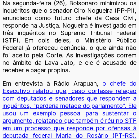
Na segunda-feira (26), Bolsonaro minimizou os
inquéritos que o senador Ciro Nogueira (PP-PI),
anunciado como futuro chefe da Casa Civil,
responde na Justiça. Nogueira é investigado em
três inquéritos no Supremo Tribunal Federal
(STF). Em dois deles, o Ministério Público
Federal já ofereceu denúncia, o que ainda não
foi aceito pela Corte. As investigações correm
no âmbito da Lava-Jato, e ele é acusado de
receber e pagar propina.
Em entrevista à Rádio Arapuan,
o chefe do
Executivo relatou que, caso cortasse relação
com deputados e senadores que respondem a
inquéritos, "perderia metade do parlamento". Ele
usou um exemplo pessoal para sustentar o
argumento, relatando que também é réu no STF
em um processo que responde por ofensas à
deputada federal Maria do Rosário (PT-RS).