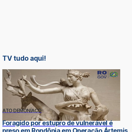
TV tudo aqui!
ATO DEMONÍACO
Foragido por estupro de vulnerável é
preso em Rondônia em Operação Ártemis