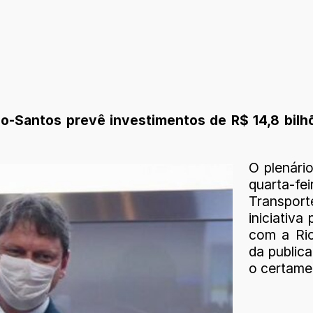
io-Santos prevê investimentos de R$ 14,8 bilh
O plenári
quarta-f
Transpor
iniciativa
com a Rio
da public
o certame