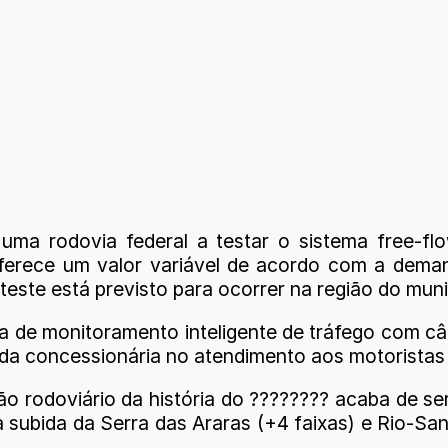
ma rodovia federal a testar o sistema free-flo
erece um valor variável de acordo com a demanda
 teste está previsto para ocorrer na região do mun
a de monitoramento inteligente de tráfego com c
 da concessionária no atendimento aos motoristas 
ilão rodoviário da história do ???????? acaba de s
a subida da Serra das Araras (+4 faixas) e Rio-Sa