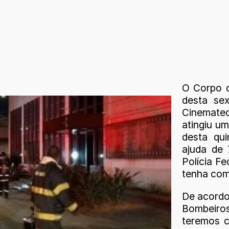
O Corpo 
desta sex
Cinemate
atingiu u
desta qui
ajuda de 
Polícia Fe
tenha com
De acordo
Bombeiros
teremos c