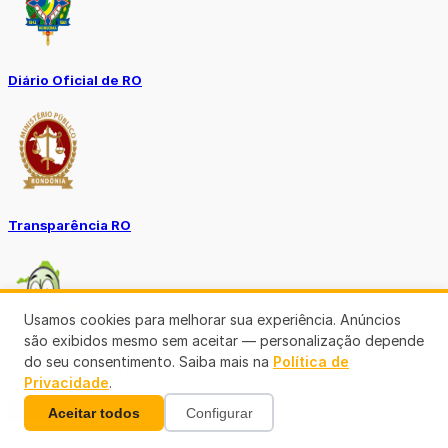
Diário Oficial de RO
Transparência RO
Usamos cookies para melhorar sua experiência. Anúncios
são exibidos mesmo sem aceitar — personalização depende
do seu consentimento. Saiba mais na
Política de
Tô no Controle TCE-RO
Privacidade
.
Ver mais
Aceitar todos
Configurar