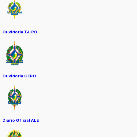
Ouvidoria TJ-RO
Ouvidoria GERO
Diário Oficial ALE