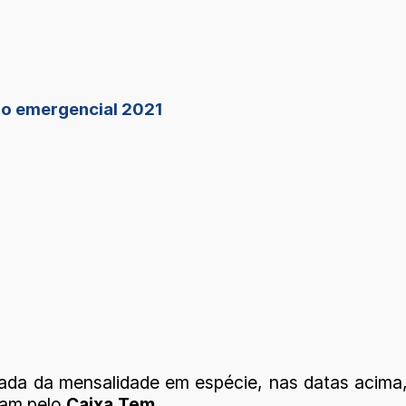
lio emergencial 2021
tirada da mensalidade em espécie, nas datas acim
ram pelo
Caixa Tem
.