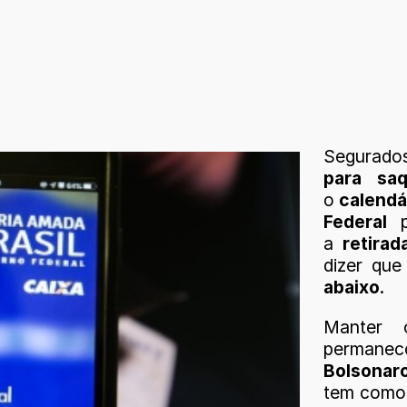
Segurado
para sa
o
calendá
Federal
p
a
retirad
dizer que
abaixo
.
Manter
permanec
Bolsonar
tem como 