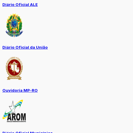
Diário Oficial ALE
Diário Oficial da União
Ouvidoria MP-RO