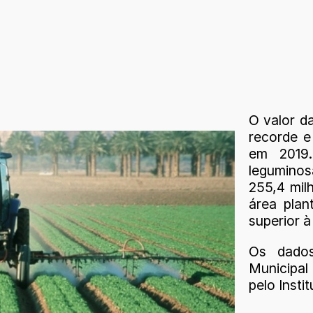
O valor d
recorde e
em 2019.
legumino
255,4 mil
área plan
superior à
Os dados
Municipal
pelo Insti