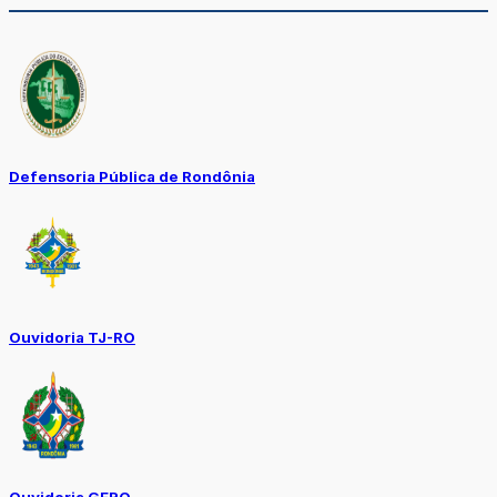
Defensoria Pública de Rondônia
Ouvidoria TJ-RO
Ouvidoria GERO