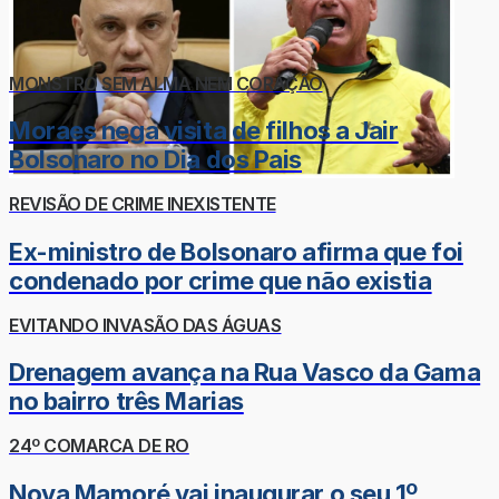
MONSTRO SEM ALMA NEM CORAÇÃO
Moraes nega visita de filhos a Jair
Bolsonaro no Dia dos Pais
REVISÃO DE CRIME INEXISTENTE
Ex-ministro de Bolsonaro afirma que foi
condenado por crime que não existia
EVITANDO INVASÃO DAS ÁGUAS
Drenagem avança na Rua Vasco da Gama
no bairro três Marias
24º COMARCA DE RO
Nova Mamoré vai inaugurar o seu 1º