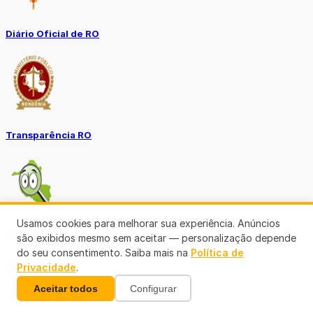
Diário Oficial de RO
Transparência RO
Usamos cookies para melhorar sua experiência. Anúncios
Tô no Controle TCE-RO
são exibidos mesmo sem aceitar — personalização depende
do seu consentimento. Saiba mais na
Política de
Ver mais
Privacidade
.
Aceitar todos
Configurar