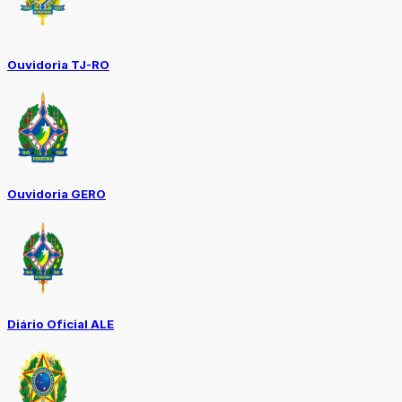
Ouvidoria TJ-RO
Ouvidoria GERO
Diário Oficial ALE