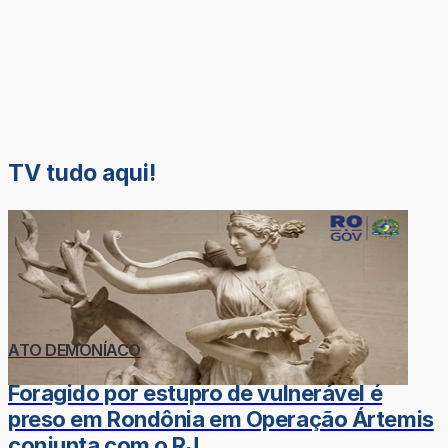
TV tudo aqui!
ATO DEMONÍACO
Foragido por estupro de vulnerável é
preso em Rondônia em Operação Ártemis
conjunta com o RJ