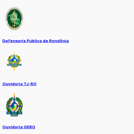
Defensoria Pública de Rondônia
Ouvidoria TJ-RO
Ouvidoria GERO