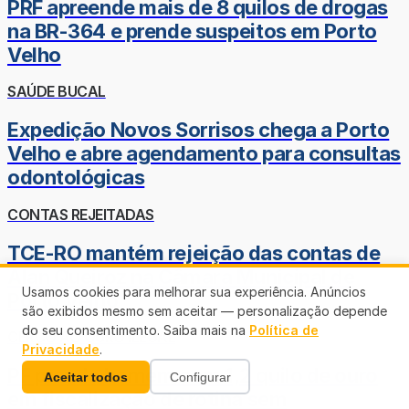
PRF apreende mais de 8 quilos de drogas
na BR-364 e prende suspeitos em Porto
Velho
SAÚDE BUCAL
Expedição Novos Sorrisos chega a Porto
Velho e abre agendamento para consultas
odontológicas
CONTAS REJEITADAS
TCE-RO mantém rejeição das contas de
Alan Queiroz na Câmara Municipal de
Usamos cookies para melhorar sua experiência. Anúncios
Porto Velho
são exibidos mesmo sem aceitar — personalização depende
do seu consentimento. Saiba mais na
Política de
CERCO AO OURO ILEGAL
Privacidade
.
PF prende homem com 1,2 quilo de ouro
Aceitar todos
Configurar
em fiscalização de rotina sem