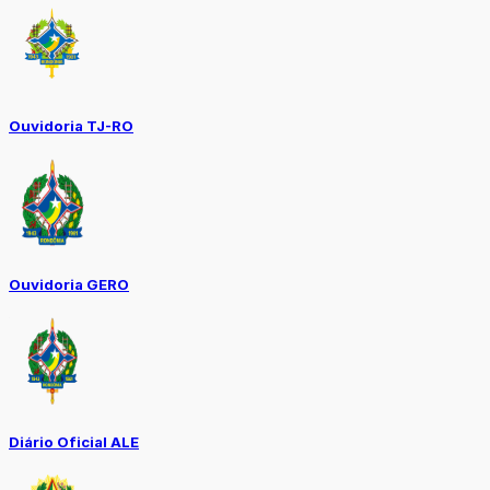
Ouvidoria TJ-RO
Ouvidoria GERO
Diário Oficial ALE