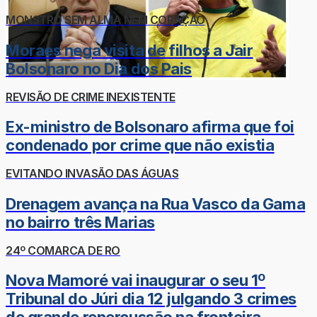
MONSTRO SEM ALMA NEM CORAÇÃO
Moraes nega visita de filhos a Jair
Bolsonaro no Dia dos Pais
REVISÃO DE CRIME INEXISTENTE
Ex-ministro de Bolsonaro afirma que foi
condenado por crime que não existia
EVITANDO INVASÃO DAS ÁGUAS
Drenagem avança na Rua Vasco da Gama
no bairro três Marias
24º COMARCA DE RO
Nova Mamoré vai inaugurar o seu 1º
Tribunal do Júri dia 12 julgando 3 crimes