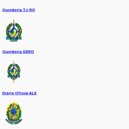
Ouvidoria TJ-RO
Ouvidoria GERO
Diário Oficial ALE