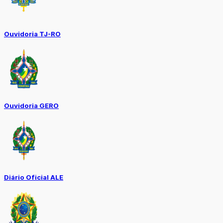
Ouvidoria TJ-RO
Ouvidoria GERO
Diário Oficial ALE