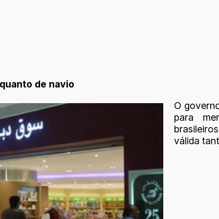
 quanto de navio
O governo
para mer
brasileir
válida tan