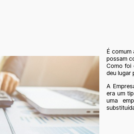
É comum a
possam co
Como foi o
deu lugar 
A Empresa 
era um ti
uma emp
substituíd