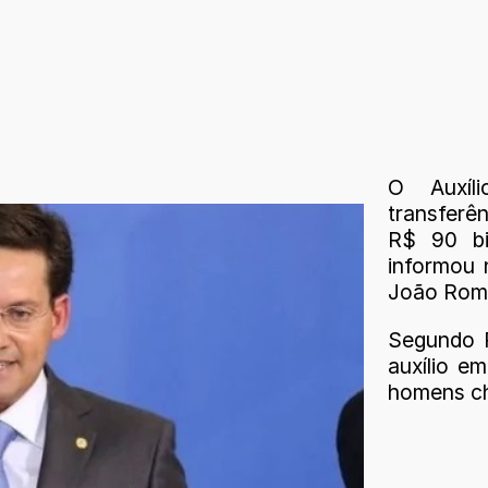
O Auxíl
transferên
R$ 90 bi
informou 
João Rom
Segundo 
auxílio e
homens ch