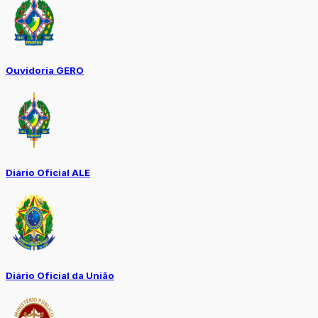
Ouvidoria GERO
Diário Oficial ALE
Diário Oficial da União