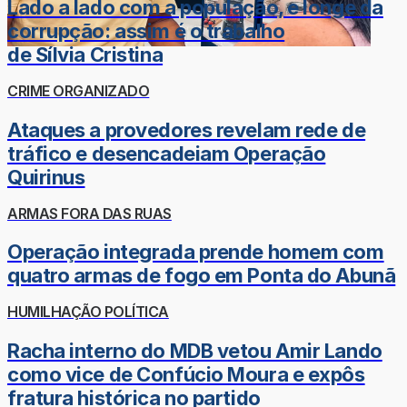
Lado a lado com a população, e longe da
corrupção: assim é o trabalho
de Sílvia Cristina
CRIME ORGANIZADO
Ataques a provedores revelam rede de
tráfico e desencadeiam Operação
Quirinus
ARMAS FORA DAS RUAS
Operação integrada prende homem com
quatro armas de fogo em Ponta do Abunã
HUMILHAÇÃO POLÍTICA
Racha interno do MDB vetou Amir Lando
como vice de Confúcio Moura e expôs
fratura histórica no partido