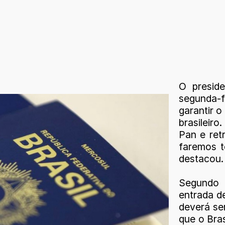
O preside
segunda-fe
garantir 
brasileiro
Pan e ret
faremos t
destacou.
Segundo 
entrada d
deverá ser
que o Bras