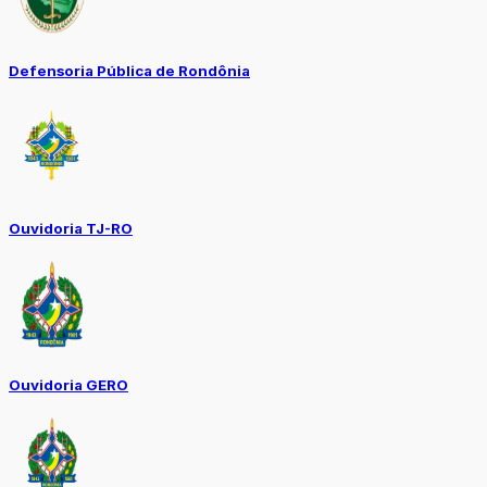
Defensoria Pública de Rondônia
Ouvidoria TJ-RO
Ouvidoria GERO