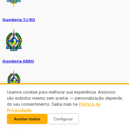
Ouvidoria TJ-RO
Ouvidoria GERO
Usamos cookies para melhorar sua experiência. Anúncios
são exibidos mesmo sem aceitar — personalização depende
Diário Oficial ALE
do seu consentimento. Saiba mais na
Política de
Privacidade
.
Aceitar todos
Configurar