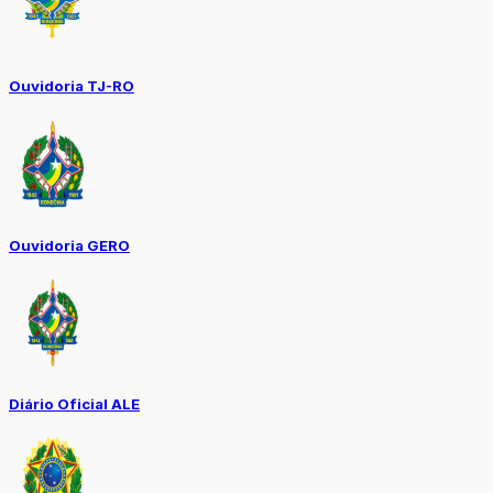
Ouvidoria TJ-RO
Ouvidoria GERO
Diário Oficial ALE