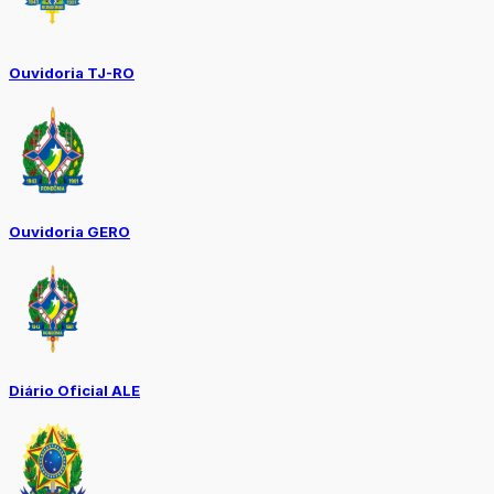
Ouvidoria TJ-RO
Ouvidoria GERO
Diário Oficial ALE