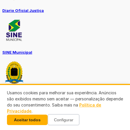
Diario Oficial Justiça
SINE Municipal
Usamos cookies para melhorar sua experiência. Anúncios
Transparência Porto Velho
são exibidos mesmo sem aceitar — personalização depende
do seu consentimento. Saiba mais na
Política de
Privacidade
.
Aceitar todos
Configurar