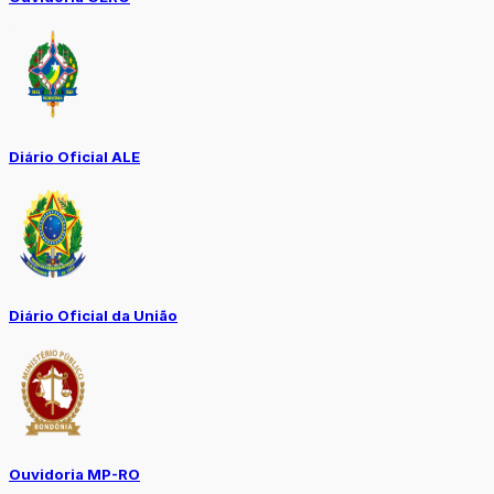
Diário Oficial ALE
Diário Oficial da União
Ouvidoria MP-RO