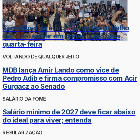
DOR-DE-CABEÇA DO LÉO
Servidores da educação de Porto Velho
decidem entrar em greve na próxima
quarta-feira
VOLTANDO DE QUALQUER JEITO
MDB lança Amir Lando como vice de
Pedro Adib e firma compromisso com Acir
Gurgacz ao Senado
SALÁRIO DA FOME
Salário mínimo de 2027 deve ficar abaixo
do ideal para viver; entenda
REGULARIZAÇÃO