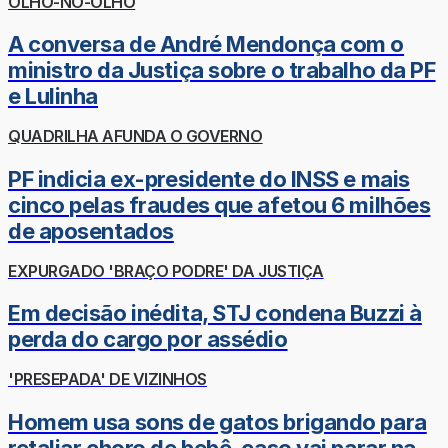
OLHO-NO-OLHO
A conversa de André Mendonça com o
ministro da Justiça sobre o trabalho da PF
e Lulinha
QUADRILHA AFUNDA O GOVERNO
PF indicia ex-presidente do INSS e mais
cinco pelas fraudes que afetou 6 milhões
de aposentados
EXPURGADO 'BRAÇO PODRE' DA JUSTIÇA
Em decisão inédita, STJ condena Buzzi à
perda do cargo por assédio
'PRESEPADA' DE VIZINHOS
Homem usa sons de gatos brigando para
retaliar choro de bebê, caso vai parar na