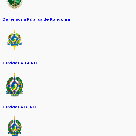
Defensoria Pública de Rondônia
Ouvidoria TJ-RO
Ouvidoria GERO