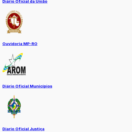
Diário Oficial da União
Ouvidoria MP-RO
Diário Oficial Municípios
Diario Oficial Justiça