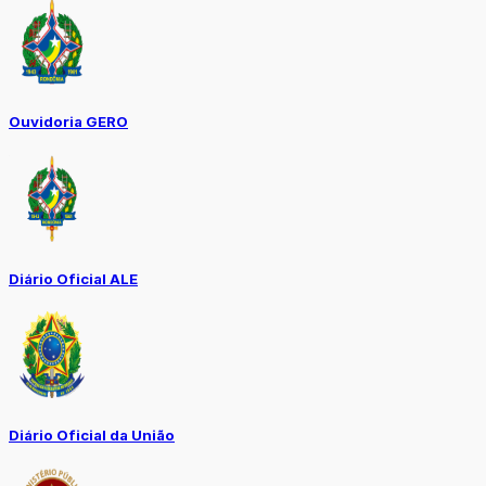
Ouvidoria GERO
Diário Oficial ALE
Diário Oficial da União